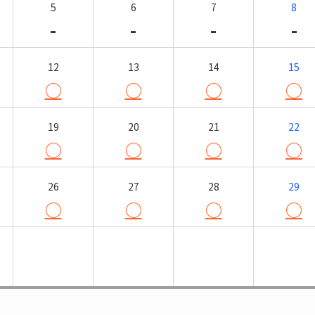
5
6
7
8
-
-
-
-
12
13
14
15
○
○
○
○
19
20
21
22
○
○
○
○
26
27
28
29
○
○
○
○