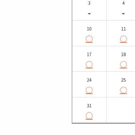
3
4
-
-
10
11
○
○
17
18
○
○
24
25
○
○
31
○