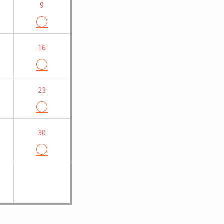
9
○
16
○
23
○
30
○