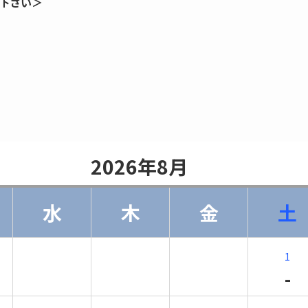
下さい＞
                    2026年8月                
水
木
金
土
1
-