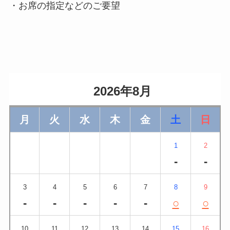
・お席の指定などのご要望
                    2026年8月                
月
火
水
木
金
土
日
1
2
-
-
3
4
5
6
7
8
9
-
-
-
-
-
○
○
10
11
12
13
14
15
16