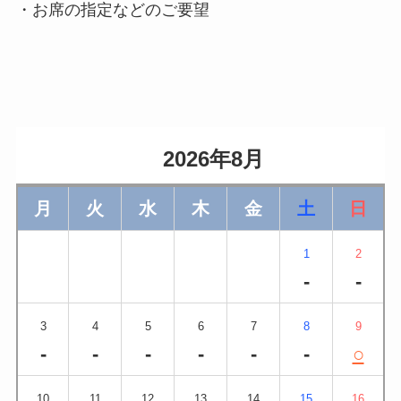
・お席の指定などのご要望
                    2026年8月                
月
火
水
木
金
土
日
1
2
-
-
3
4
5
6
7
8
9
-
-
-
-
-
-
○
10
11
12
13
14
15
16