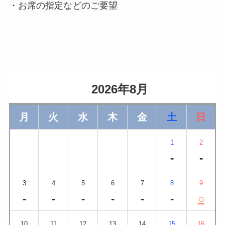
・お席の指定などのご要望
                    2026年8月                
月
火
水
木
金
土
日
1
2
-
-
3
4
5
6
7
8
9
-
-
-
-
-
-
○
10
11
12
13
14
15
16