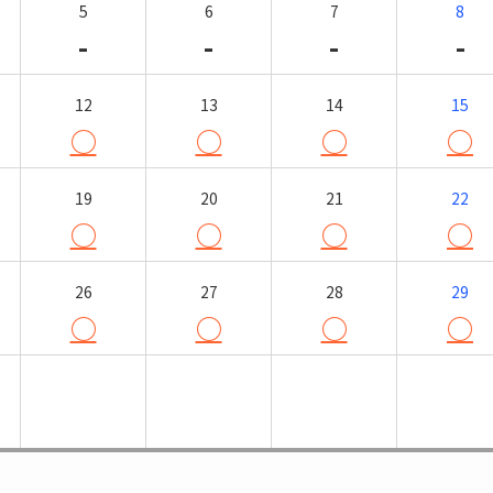
5
6
7
8
-
-
-
-
12
13
14
15
○
○
○
○
19
20
21
22
○
○
○
○
26
27
28
29
○
○
○
○