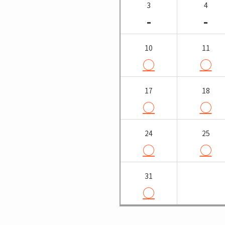
3
4
-
-
10
11
○
○
17
18
○
○
24
25
○
○
31
○