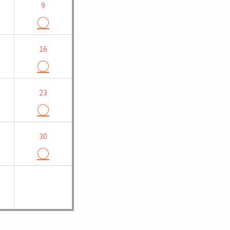
9
○
16
○
23
○
30
○